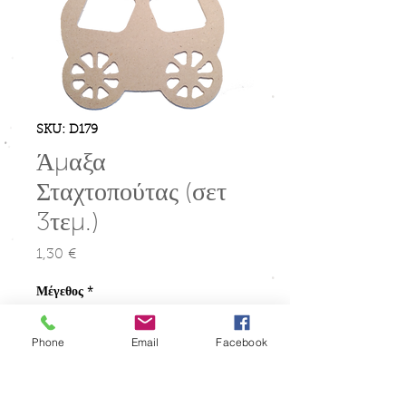
SKU: D179
Άμαξα
Σταχτοπούτας (σετ
3τεμ.)
1,30 €
Τιμή
Μέγεθος
*
Phone
Email
Facebook
Ποσότητα
*