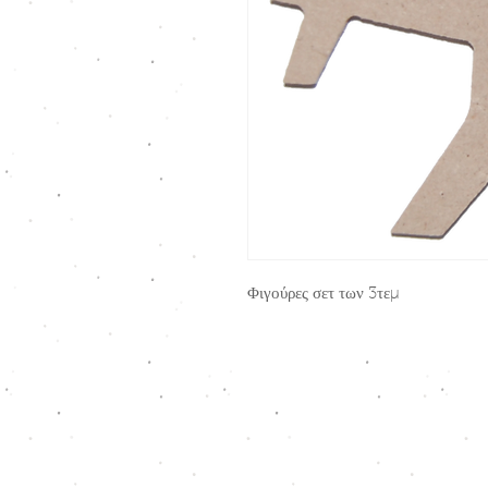
Φιγούρες σετ των 3τεμ
Kav