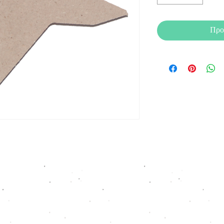
Προ
Ξύλου Έργα
ala, Greece |
xilouerga@yahoo.com
| (0030)
251032
© 2022 by Xilou Erga Design Team