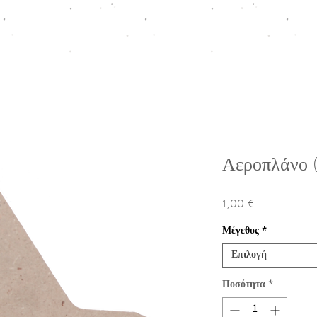
ΠΤΙΣΗ
HOMEWARE COLLECTION
ΚΟΥΤΙΑ ΠΡΟΩΘΗΣΗΣ
Ε
Αεροπλάνο (
1,00 €
Τιμή
Μέγεθος
*
Επιλογή
Ποσότητα
*