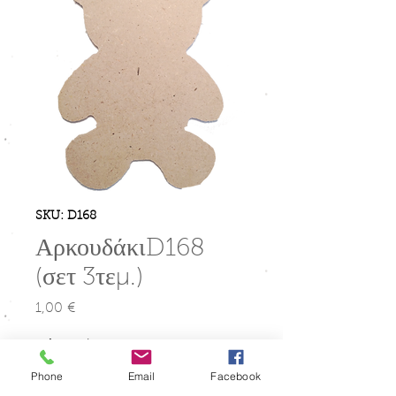
SKU: D168
ΑρκουδάκιD168
(σετ 3τεμ.)
1,00 €
Τιμή
Μέγεθος
*
Phone
Email
Facebook