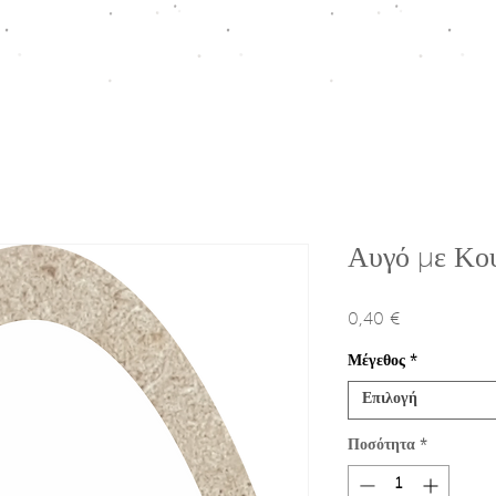
ΠΤΙΣΗ
HOMEWARE COLLECTION
ΚΟΥΤΙΑ ΠΡΟΩΘΗΣΗΣ
Ε
Αυγό με Κο
0,40 €
Τιμή
Μέγεθος
*
Επιλογή
Ποσότητα
*