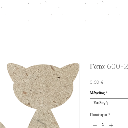
ΠΤΙΣΗ
HOMEWARE COLLECTION
ΚΟΥΤΙΑ ΠΡΟΩΘΗΣΗΣ
Ε
Γάτα 600-
0,60 €
Τιμή
Μέγεθος
*
Επιλογή
Ποσότητα
*