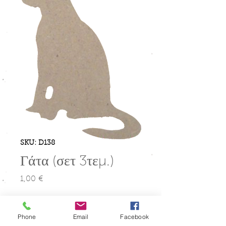
SKU: D138
Γάτα (σετ 3τεμ.)
1,00 €
Τιμή
Μέγεθος
*
Phone
Email
Facebook