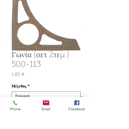
Γωνία (σετ 2τεμ.)
500-113
1,60 €
Τιμή
Μέγεθος
*
Ποσότητα
*
Phone
Email
Facebook