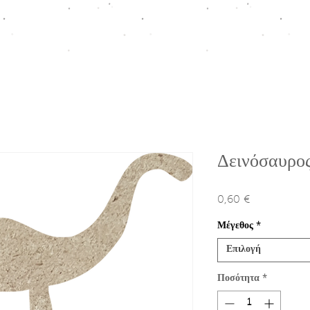
ΠΤΙΣΗ
HOMEWARE COLLECTION
ΚΟΥΤΙΑ ΠΡΟΩΘΗΣΗΣ
Ε
Δεινόσαυρο
0,60 €
Τιμή
Μέγεθος
*
Επιλογή
Ποσότητα
*