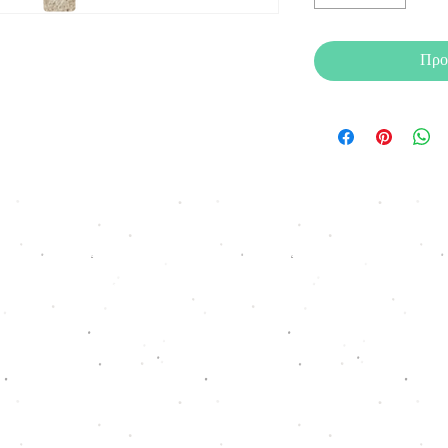
Προ
Ξύλου Έργα
ala, Greece |
xilouerga@yahoo.com
| (0030)
251032
© 2022 by Xilou Erga Design Team