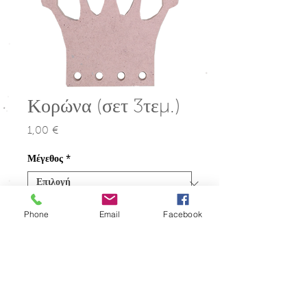
Κορώνα (σετ 3τεμ.)
1,00 €
Τιμή
Μέγεθος
*
Ποσότητα
*
Phone
Email
Facebook
Προσθήκη στο καλάθι