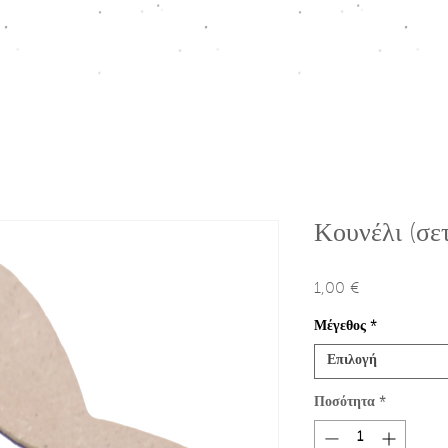
ΠΤΙΣΗ
HOMEWARE COLLECTION
ΚΟΥΤΙΑ ΠΡΟΩΘΗΣΗΣ
Ε
Κουνέλι (σετ
1,00 €
Τιμή
Μέγεθος
*
Επιλογή
Ποσότητα
*