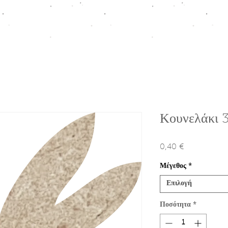
ΠΤΙΣΗ
HOMEWARE COLLECTION
ΚΟΥΤΙΑ ΠΡΟΩΘΗΣΗΣ
Ε
Κουνελάκι 
0,40 €
Τιμή
Μέγεθος
*
Επιλογή
Ποσότητα
*