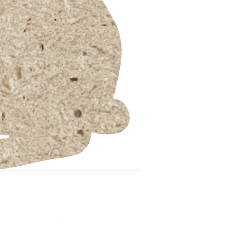
Ξύλου Έργα