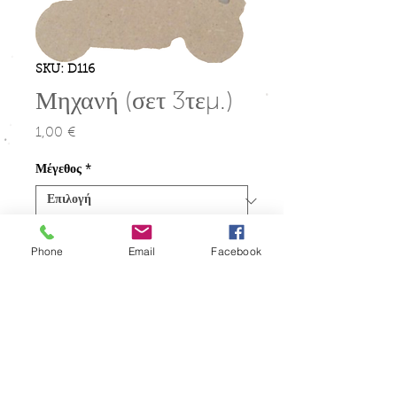
SKU: D116
Μηχανή (σετ 3τεμ.)
1,00 €
Τιμή
Μέγεθος
*
Ποσότητα
*
Phone
Email
Facebook
Προσθήκη στο καλάθι
Φιγούρες σετ των 3τεμ