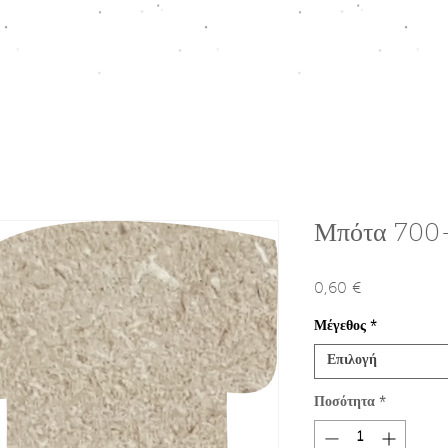
ΠΤΙΣΗ
HOMEWARE COLLECTION
ΚΟΥΤΙΑ ΠΡΟΩΘΗΣΗΣ
Ε
Μπότα 700
0,60 €
Τιμή
Μέγεθος
*
Επιλογή
Ποσότητα
*