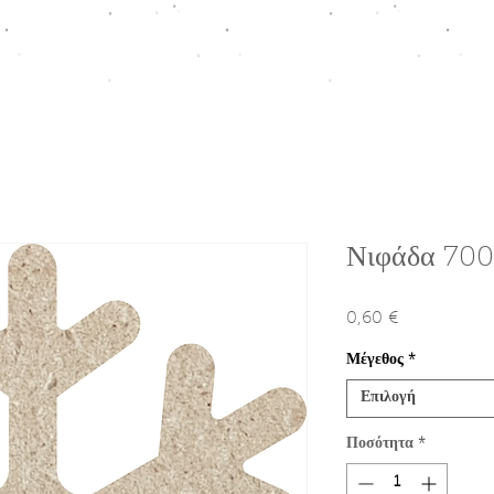
ΠΤΙΣΗ
HOMEWARE COLLECTION
ΚΟΥΤΙΑ ΠΡΟΩΘΗΣΗΣ
Ε
Νιφάδα 70
0,60 €
Τιμή
Μέγεθος
*
Επιλογή
Ποσότητα
*