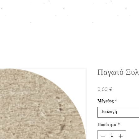
ΠΤΙΣΗ
HOMEWARE COLLECTION
ΚΟΥΤΙΑ ΠΡΟΩΘΗΣΗΣ
Ε
Παγωτό Ξυλ
0,60 €
Τιμή
Μέγεθος
*
Επιλογή
Ποσότητα
*