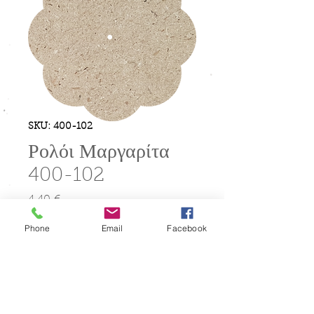
SKU: 400-102
Ρολόι Μαργαρίτα
400-102
4,40 €
Τιμή
Phone
Email
Facebook
Ποσότητα
*
Προσθήκη στο καλάθι