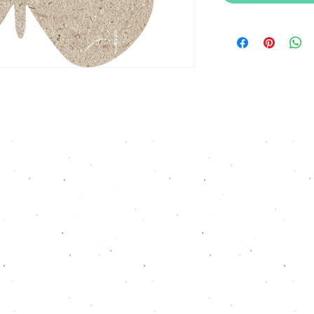
Ξύλου Έργα
ala, Greece |
xilouerga@yahoo.com
| (0030)
251032
© 2022 by Xilou Erga Design Team