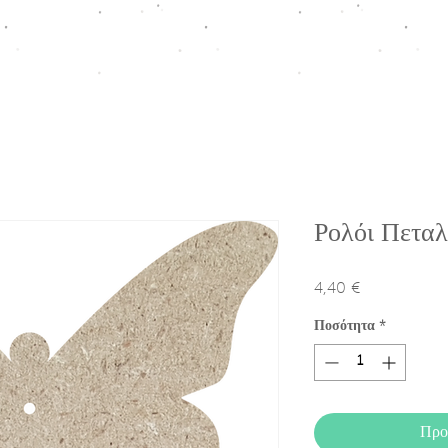
ΠΤΙΣΗ
HOMEWARE COLLECTION
ΚΟΥΤΙΑ ΠΡΟΩΘΗΣΗΣ
Ε
Ρολόι Πετα
4,40 €
Τιμή
Ποσότητα
*
Προ