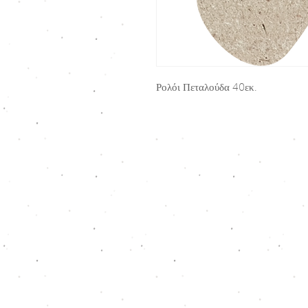
Ρολόι Πεταλούδα 40εκ.
Kav