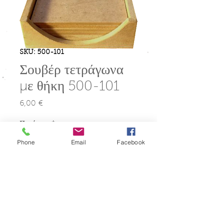
SKU: 500-101
Σουβέρ τετράγωνα
με θήκη 500-101
6,00 €
Τιμή
Ποσότητα
*
Phone
Email
Facebook
Προσθήκη στο καλάθι
6 σουβέρ τετράγωνα με θήκη!
Διάσταση: 11χ11χ3