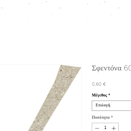
ΠΤΙΣΗ
HOMEWARE COLLECTION
ΚΟΥΤΙΑ ΠΡΟΩΘΗΣΗΣ
Ε
Σφεντόνα 6
0,60 €
Τιμή
Μέγεθος
*
Επιλογή
Ποσότητα
*