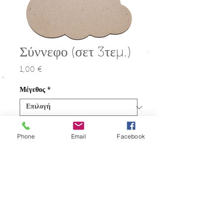
Σύννεφο (σετ 3τεμ.)
1,00 €
Τιμή
Μέγεθος
*
Ποσότητα
*
Phone
Email
Facebook
Προσθήκη στο καλάθι
Φιγούρες σετ των 3τεμ